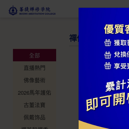
禪修商店
全部
直播熱門
佛像藝術
2026馬年護佑
古董法寶
佩戴饰品