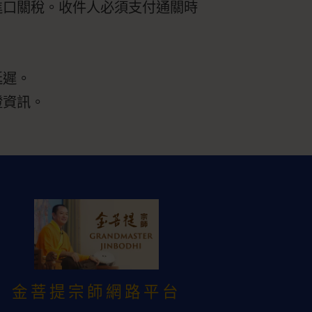
進口關稅。收件人必須支付通關時
。
延遲。
證資訊。
金菩提宗師網路平台