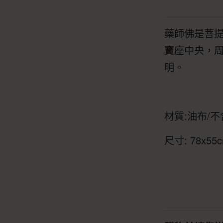
藥師佛是菩
寶座中央，
明。
材質:油布/
尺寸: 78x55