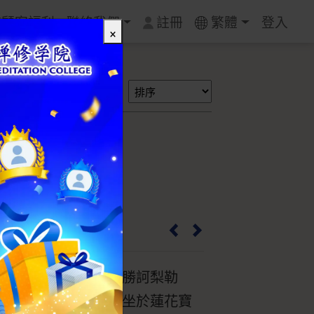
質顧客福利
聯絡我們
註冊
繁體
登入
×
搜尋
)
0007
的主供佛，右手執尊勝訶梨勒
左手捧藥缽，結跏趺坐於蓮花寶