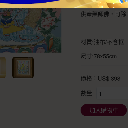
座中央，周身放射
供奉藥師佛，可除
材質:油布/不含框
尺寸:78x55cm
價格：
US$
398
數量
加入購物車