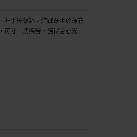
，左手捧藥缽，結跏趺坐於蓮花
，可除一切疾苦，獲得身心光