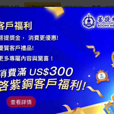
課程介紹
盂蘭盆節超薦
求籤祈福
商店
優
藥師佛唐卡 (大
商品編號： AM30300200
藥師佛是菩提法門
查看詳情
（訶子藥）果枝，