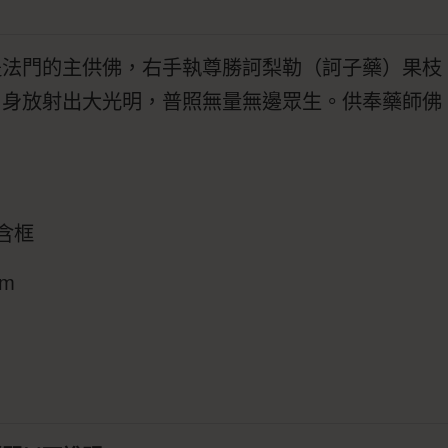
提法門的主供佛，右手執尊勝訶梨勒（訶子藥）果枝
周身放射出大光明，普照無量無邊眾生。供奉藥師佛
不含框
cm