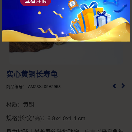
Previous
Next
实心黄铜长寿龟
商品编号： AM23SL09B2958
材质：黄铜
规格(长*宽*高)：6.8x4.0x1.4 cm
身为地球上最长寿的陆地动物，自古以来乌龟被