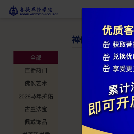
禅修商店
全部
直播热门
佛像艺术
2026马年护佑
古董法宝
佩戴饰品