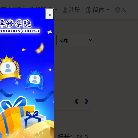
质客户福利
联络我们
注册
简体
登入
×
搜索
笔
001
4cm；出锋：7cm；杆长：24.3