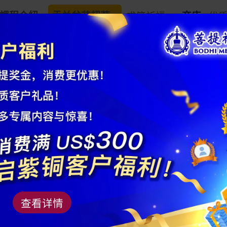
課程介紹
盂兰盆节超荐
求签祈福
商店
优
“独占鰲头”毛
商品编号： AM24BS0481
材质：竹、狼毫
查看详情
规格：笔肚直径：2.