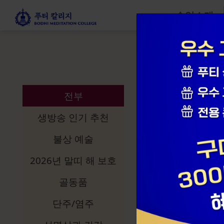
수업소개
선명상 스토
전부
생방송 인기 추천
불상 예술
2026년 말띠 해 보호
골동품
단주/염주