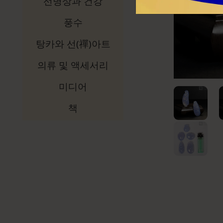
선명상과 건강
풍수
탕카와 선(禪)아트
의류 및 액세서리
미디어
책