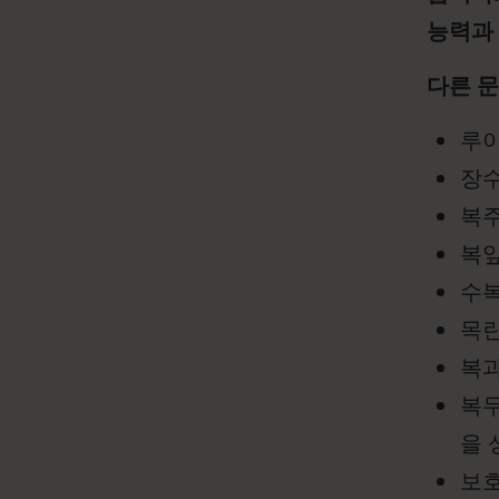
능력과 
다른 
루이
장수
복주
복잎
수복
목란
복과
복두
을 
보호