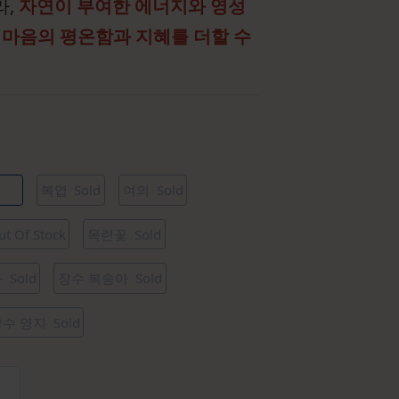
라,
자연이 부여한 에너지와 영성
과 마음의 평온함과 지혜를 더할 수
복엽
Sold
여의
Sold
ut Of Stock
목련꽃
Sold
과
Sold
장수 복숭아
Sold
장수 영지
Sold