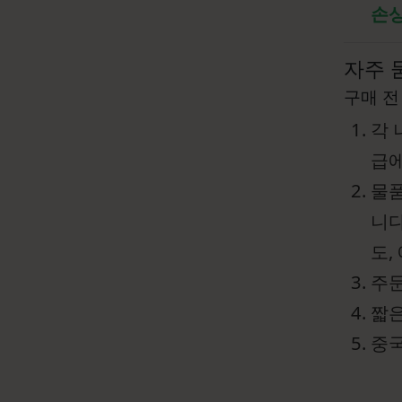
손상
자주 
구매 전
각 
급에
물품
니다
도,
주문
짧은
중국