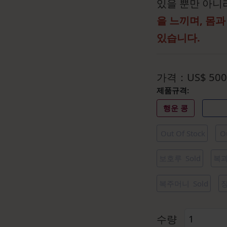
있을 뿐만 아니
을 느끼며, 몸
있습니다.
가격：
US$
500
제품규격:
행운 콩
Out Of Stock
O
보호루
Sold
복
복주머니
Sold
수량