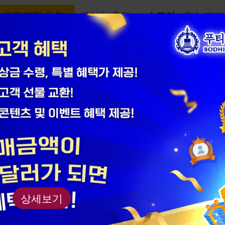
우란분절 천도
길상첨 축원
스토어
우수 고객
어
고급 블루 칼
운 콩
제품 번호： AM20220
상세보기
재질: 옥수