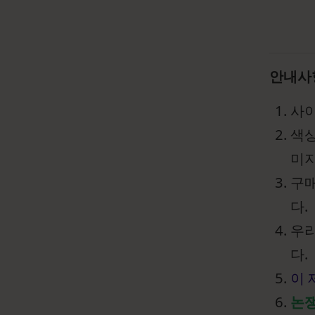
안내사
사이
색상
미지
구매
다.
우리
다.
이 
논쟁