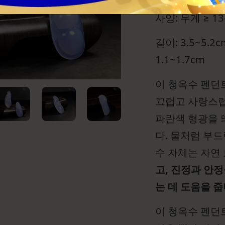
사양: 무게 ≥ 13
길이: 3.5~5.2c
1.1~1.7cm
이 청옥수 펜던
끄럽고 사랑스럽
파란색 형광을 
다. 물처럼 부
수 자체는 자연
고, 진정과 안
는 데 도움을 줍
이 청옥수 펜던