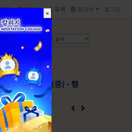
 혜택
문의하기
등록
한국어
로그인
×
검색
세도니 펜던트 (중) - 행
2F09IB0002M_SL05