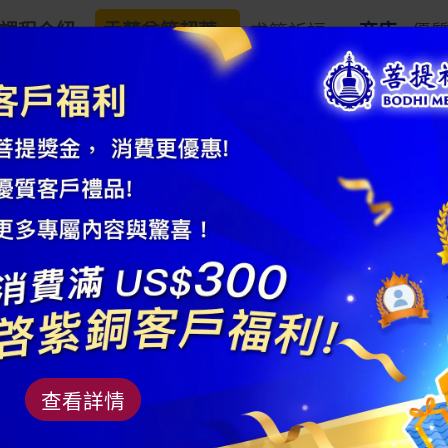
課程介紹
盂蘭盆節超薦
求籤祈福
商店
優
高級藍玉髓掛墜
商品編號： AM202202F09
材質：玉髓
查看詳情
規格：克重 ≥ 13-1