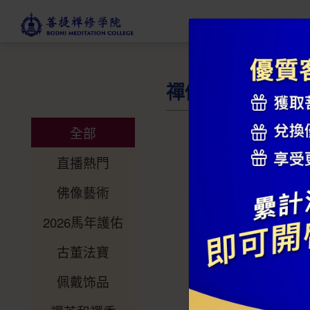
禪修商店
全部
直播熱門
佛像藝術
2026馬年護佑
古董法寶
佩戴饰品