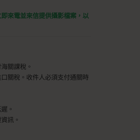
立即來電並來信提供攝影檔案，以
付海關課稅。
進口關稅。收件人必須支付通關時
。
延遲。
證資訊。