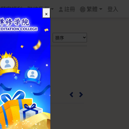
質顧客福利
聯絡我們
註冊
繁體
登入
×
搜尋
（中）- 福豆
IB0002M_SL05
9g