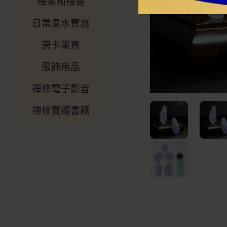
禪茶和禪香
日常風水寶器
唐卡墨寶
服飾用品
禪修電子影音
禪修實體書籍