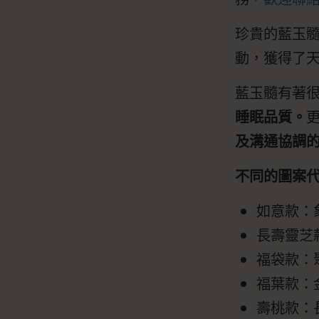
珍貴的藍玉
動，獲得了
藍玉髓有著
睡眠品質。
及溝通協調
不同的圖案
如意款：
長壽靈芝
福袋款：
福葉款：
壽桃款：