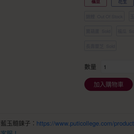
福豆
花生
錦鯉
Out Of Stock
寶葫蘆
Sold
福瓜
So
長壽靈芝
Sold
數量
加入購物車
套藍玉髓鍊子：
https://www.puticollege.com/produc
絡客服！