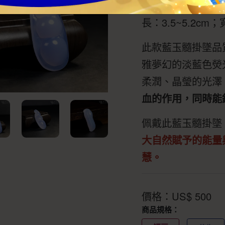
長：3.5~5.2cm；寬
此款藍玉髓掛墜品
雅夢幻的淡藍色熒
柔潤、晶瑩的光澤
血的作用，同時能
佩戴此藍玉髓掛墜
大自然賦予的能量
慧。
價格：
US$
500
商品規格：