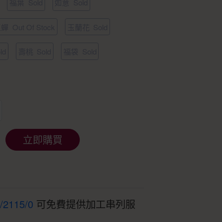
福葉
Sold
如意
Sold
玉蟬
Out Of Stock
玉蘭花
Sold
ld
壽桃
Sold
福袋
Sold
立即購買
t/2115/0
可免費提供加工串列服