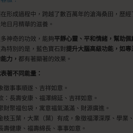
髓在形成過程中，跨越了數百萬年的滄海桑田，歷經
天地日月精華的滋養。
很多神奇的功效，能夠
平靜心靈、平和情緒，幫助佩
更為特別的是，藍色寶石對
提升大腦高級功能，如專
的能力，
都有著顯著的效果。
代表著不同能量：
象徵事事順遂、吉祥如意。
款：長壽安康、福澤綿延、吉祥如意。
聚財聚福包袋，寓意福氣滿滿、財源廣進。
金枝玉葉，大業（葉）有成，象徵福澤深厚、學業
長壽健康、福壽綿長、事事如意。