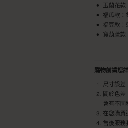
玉蘭花款
福瓜款：
福豆款：
寶葫蘆款
購物前請您
尺寸誤差
關於色差
會有不同
在您購買
售後服務