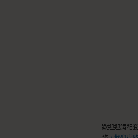
歡迎迎請配
務
，歡迎聯