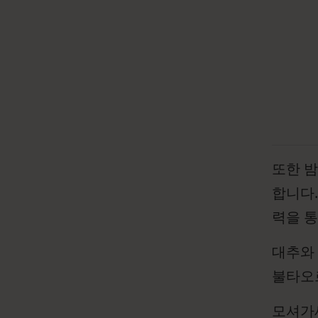
또한 
합니다.
력을 통
대추와 
불타오
모셔가