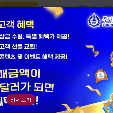
우란분절 천도
길상첨 축원
스토어
우수 고객
어
선(禪)차총 -
제품 번호： AM23SL
상세보기
재질: 자사
규격: 4.2x3.7x