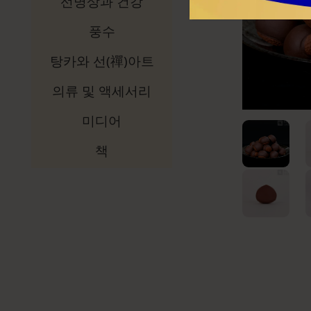
선명상과 건강
풍수
탕카와 선(禪)아트
의류 및 액세서리
미디어
책