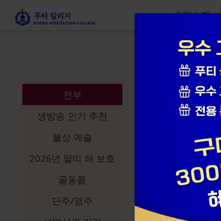
수업소개
선명상 스토
전부
생방송 인기 추천
불상 예술
2026년 말띠 해 보호
골동품
단주/염주