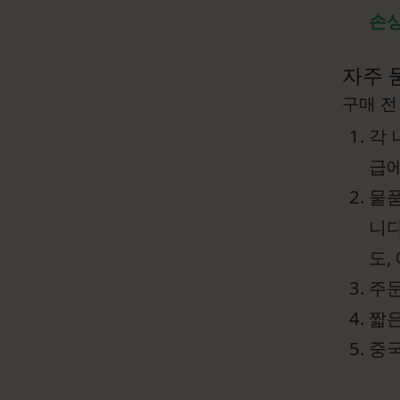
손상
자주 
구매 전
각 
급에
물품
니다
도,
주문
짧은
중국