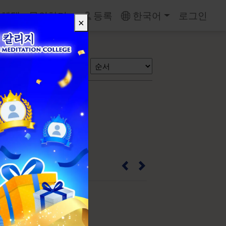
 혜택
문의하기
등록
한국어
로그인
×
검색
 밤
10C4586
2.8cm