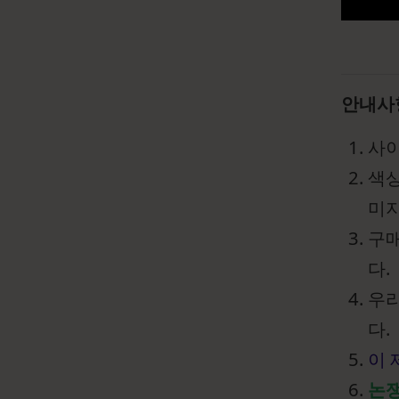
안내사
사이
색상
미지
구매
다.
우리
다.
이 
논쟁