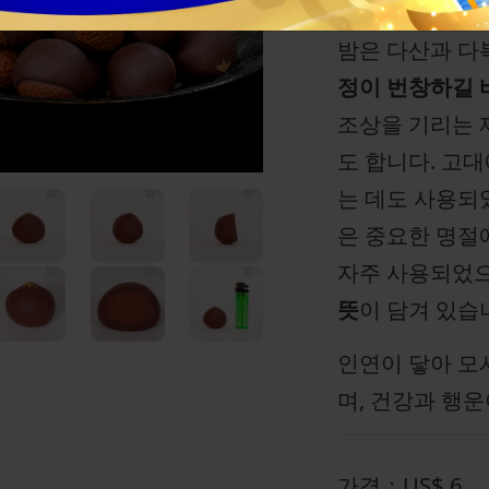
밤은 다산과 다
정이 번창하길 
조상을 기리는 
도 합니다. 고
는 데도 사용되
은 중요한 명절
자주 사용되었
뜻
이 담겨 있습
인연이 닿아 모
며, 건강과 행
가격：
US$
6