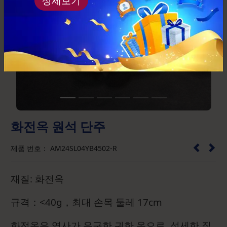
상세보기
Previous
Next
화전옥 원석 단주
제품 번호： AM24SL04YB4502-R
재질: 화전옥
규격：<40g，최대 손목 둘레 17cm
화전옥은 역사가 유구한 귀한 옥으로, 섬세한 질