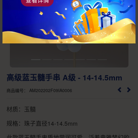
Previous
Next
高级蓝玉髓手串 A级 - 14-14.5mm
商品编号： AM202202F09IA0006
材质：玉髓
规格：珠子直径14-14.5mm
此款蓝玉髓手串质地莹润可爱，泛着典雅梦幻的