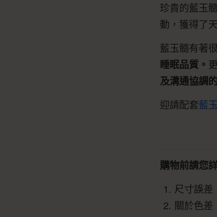
珍貴的藍玉
動，獲得了
藍玉髓有著
睡眠品質。
及溝通協調
迎請配套
藍玉
購物前請您
尺寸誤差
關於色差