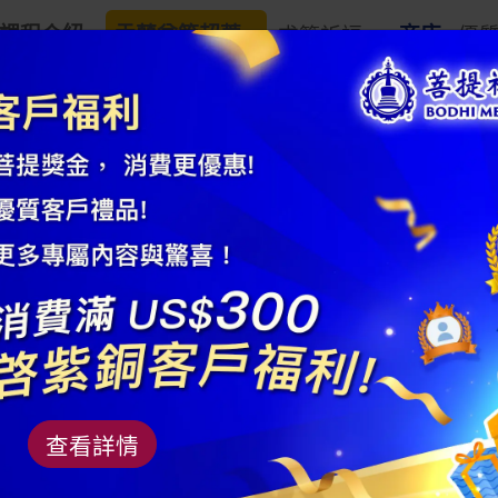
課程介紹
盂蘭盆節超薦
求籤祈福
商店
優
高级蓝玉髓手串 
商品編號： AM202202F09
材質：玉髓
查看詳情
規格：珠子直徑 9