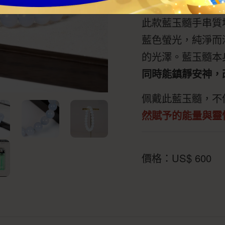
此款藍玉髓手串質
藍色螢光，純淨而
的光澤。藍玉髓本
同時能鎮靜安神，
佩戴此藍玉髓，不
然賦予的能量與靈
價格：
US$
600