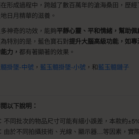
髓在形成過程中，跨越了數百萬年的滄海桑田，歷經
天地日月精華的滋養。
很多神奇的功效，能夠
平靜心靈、平和情緒，幫助佩
更為特別的是，藍色寶石對
提升大腦高級功能，如專
的能力，
都有著顯著的效果。
髓掛墜-中號
，
藍玉髓掛墜-小號
，和
藍玉髓鏈子
詳閱以下說明：
：不同批次的物品尺寸可能有細小誤差，本款約±5
：由於不同拍攝技術、光線、顯示器…等因素，實