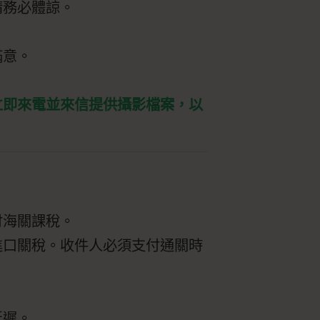
請務必體諒。
滿意。
立即來電並來信提供攝影檔案，以
付海關課稅。
進口關稅。收件人必須支付通關時
。
延遲。