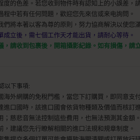
程度的色差。若您收到物件時有認知上的小誤差，
過程中若有任何問題，歡迎您先來信或来电詢問。
我們將本著以客為尊的原則，努力協商解決以使您
單成立後，需七個工作天才能出貨，請耐心等待。
議，請收到包裹後，開箱攝影紀錄。如有損傷，請
認以下事項:
國海外網購的免稅門檻，當您下訂購買，即同意支
達進口國時，該進口國會依貨物種類及價值而核訂
用；慈悲音無法控制這些費用，也無法預測其金額
前，建議您先行瞭解相關的進口法規和規章制度。
密集提交多個訂單可能會導致海關清關或訂單放行