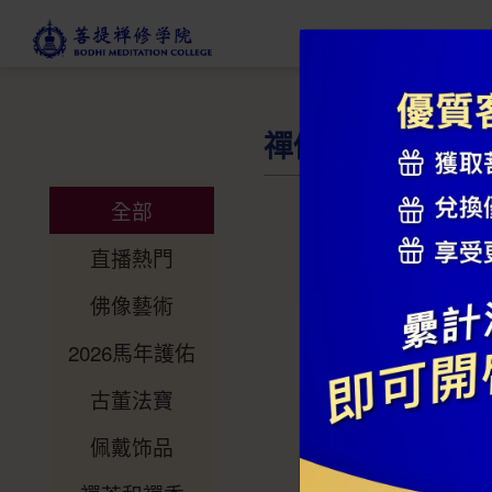
禪修商店
全部
直播熱門
佛像藝術
2026馬年護佑
古董法寶
佩戴饰品