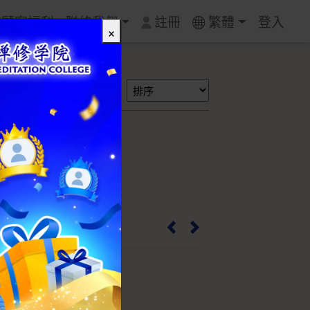
質顧客福利
聯絡我們
註冊
繁體
登入
×
搜尋
B级 - 9mm
IA0013
mm