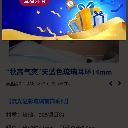
Previous
Next
“秋高气爽”天蓝色琉璃耳环14mm
商品编号： AM2021F16LB0005EB
【流光溢彩琉璃首饰系列】
材质：琉璃，925银耳鈎
规格：琉璃珠14mm，耳环总长5.6cm