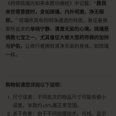
《药师琉璃光如来本愿功德经》中记载：
“愿我
来世得菩提时，身如琉璃，内外明澈，净无瑕
琉璃所具有的明净通透的特质，象征着佛
秽。”
家所追求的
单纯宁静、清澈无染的心境。琉璃是
佛教七宝之一，尤其像征大慈大悲药师佛的加持
让修行者拥有清净无染的身体，如琉璃
与护佑，
一样。
购物前请您详阅以下说明：
尺寸误差：不同批次的物品尺寸可能有细小
误差，本款约±5%属正常范围。
关于色差：由于不同拍摄技术、光线、显示