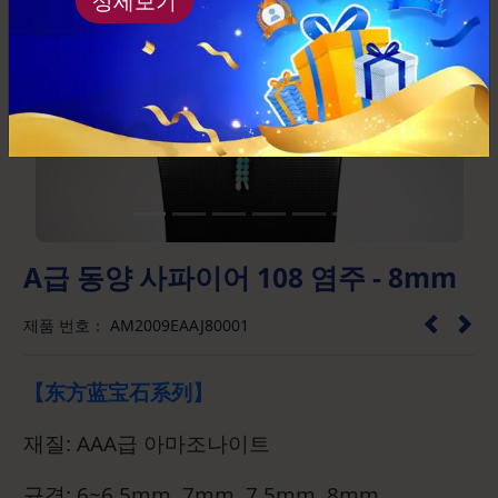
상세보기
Previous
Next
A급 동양 사파이어 108 염주 - 8mm
제품 번호： AM2009EAAJ80001
【东方蓝宝石系列】
재질: AAA급 아마조나이트
규격: 6~6.5mm, 7mm, 7.5mm, 8mm