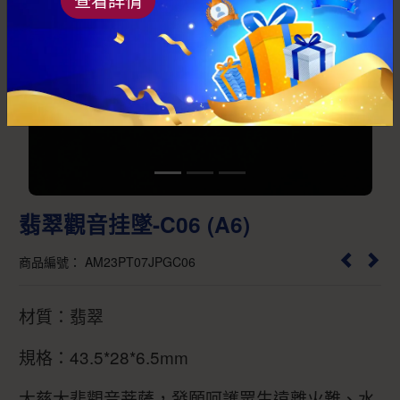
Previous
Next
翡翠觀音挂墜-C06 (A6)
商品編號： AM23PT07JPGC06
材質：翡翠
規格：43.5*28*6.5mm
大慈大悲觀音菩薩，發願呵護眾生遠離火難、水