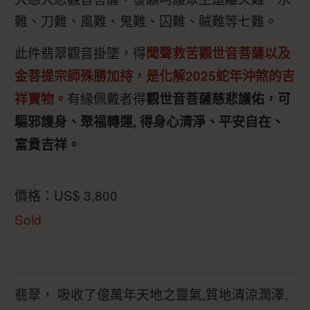
難、刀難、風難、鬼難、囚難、賊難等七難。
此件翡翠觀音掛墜，得
聞聲救苦觀世音菩薩以及
金菩提宗師殊勝加持，是化解2025蛇年沖煞的吉
有緣佩戴者得
祥寶物。
觀世音菩薩慈悲護佑，可
驅邪護身、聚福轉運, 得身心清淨、平安自在、
富貴吉祥。
價格：
US$
3,800
Sold
翡翠， 吸收了億萬年天地之靈氣,質地清涼潤澤,