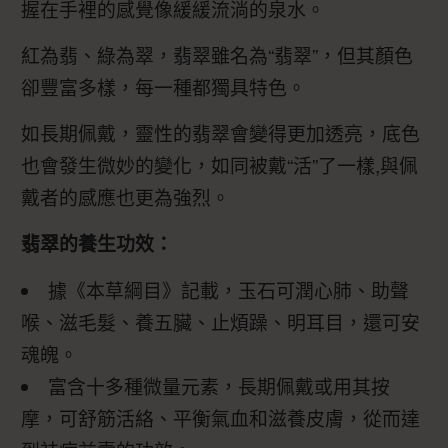
握在手裡的感覺像緩緩流淌的泉水。
紅為翡、綠為翠，翡翠雖名為“翡翠”，但其顏色
卻豐富多樣，每一種都獨具特色。
如長期佩戴，靈性的翡翠會變得更加透亮，底色
也會發生微妙的變化，如同被戴“活”了一樣,與佩
戴者的感應也更為強烈。
翡翠的養生功效：
據《本草綱目》記載，玉石可潤心肺、助聲
喉、滋毛髮、養五臟、止煩躁、明耳目，還可安
魂魄。
富含十多種微量元素，長期佩戴或用其按
摩，可舒筋活絡、平衡氣血和滋養皮膚，從而達