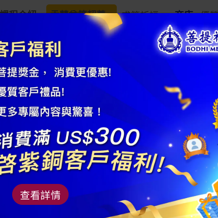
課程介紹
盂蘭盆節超薦
求籤祈福
商店
優
和田玉隨形籽料
商品編號： AM24SL04YN
材質：和田玉
查看詳情
規格：30-40g