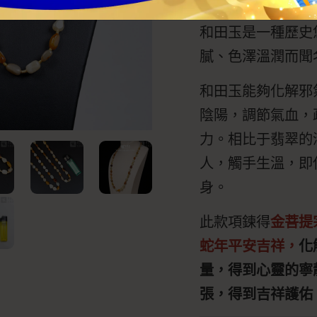
和田玉是一種歷史
膩、色澤溫潤而聞
和田玉能夠化解邪
陰陽，調節氣血，
力。相比于翡翠的
人，觸手生溫，即
身。
此款項鍊得
金菩提
蛇年平安吉祥，
化
量，得到心靈的寧
張，得到吉祥護佑