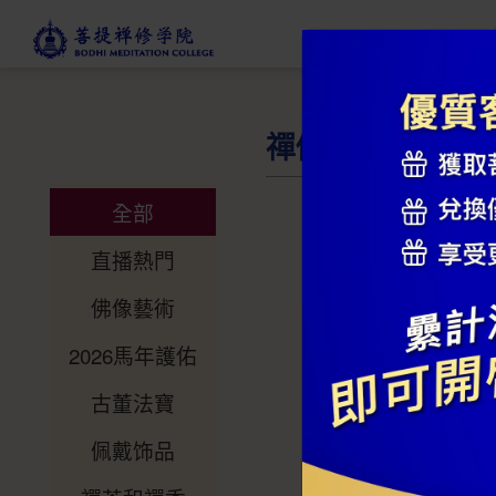
禪修商店
全部
直播熱門
佛像藝術
2026馬年護佑
古董法寶
佩戴饰品