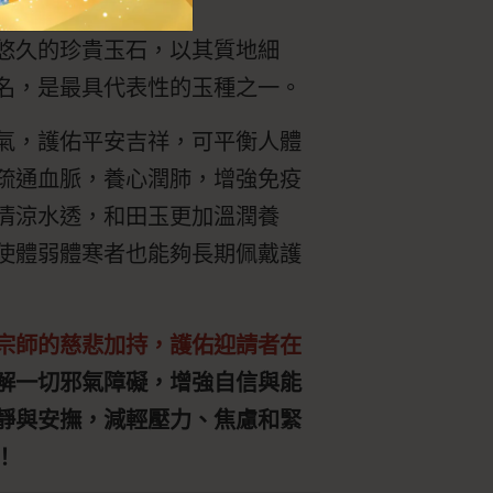
悠久的珍貴玉石，以其質地細
名，是最具代表性的玉種之一。
氣，護佑平安吉祥，可平衡人體
疏通血脈，養心潤肺，增強免疫
清涼水透，和田玉更加溫潤養
使體弱體寒者也能夠長期佩戴護
宗師的慈悲加持，護佑迎請者在
解一切邪氣障礙，增強自信與能
靜與安撫，減輕壓力、焦慮和緊
！