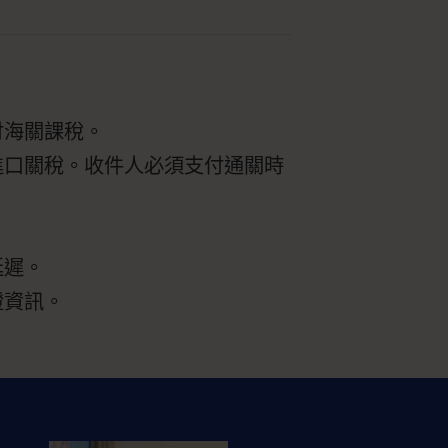
付海關課稅。
進口關稅。收件人必須支付通關時
。
延遲。
證資訊。