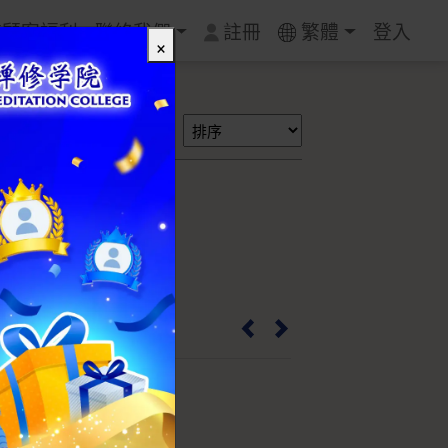
質顧客福利
聯絡我們
註冊
繁體
登入
×
搜尋
項鍊 - 中
3855-M