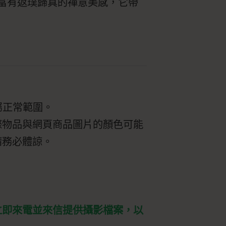
富有返璞歸真的禪意美感，它帶
屬正常範圍。
際物品與網頁商品圖片的顏色可能
請務必體諒。
立即來電並來信提供攝影檔案，以