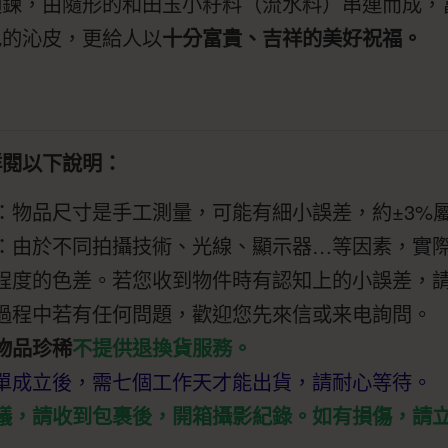
項鍊，由隨形的和田玉小籽料（流水料）串連而成，
色的沁皮，更給人以
十分富貴、吉祥的美好祝福。
詳閱以下說明：
：物品尺寸是手工測量，可能有細小誤差，約±3%
：由於不同拍攝技術、光線、顯示器…等因素，實
程度的色差。若您收到物件時有認知上的小誤差，
過程中若有任何問題，歡迎您先來信或来电詢問。
物品珍稀
不提供退換貨服務。
單成立後，需七個工作天才能出貨，請耐心等待。
議，請收到包裹後，開箱攝影紀錄。如有損傷，請