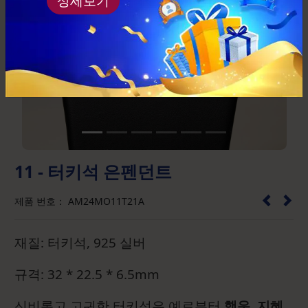
상세보기
Previous
Next
11 - 터키석 은펜던트
제품 번호： AM24MO11T21A
재질: 터키석, 925 실버
규격: 32 * 22.5 * 6.5mm
신비롭고 고귀한 터키석은 예로부터
행운, 지혜,