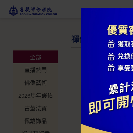
禪修商店
全部
直播熱門
佛像藝術
2026馬年護佑
古董法寶
佩戴饰品