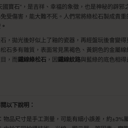
天國寶石”，是吉祥、幸福的象徵，也是神秘的辟邪
場免受傷害，能大難不死。人們常將綠松石製成貴重
安。
松石，拋光後好似上了釉的瓷器，再經盤玩後會變得
綠松石多有雜質，表面常見黑褐色、黃銅色的金屬線
醒目，而
鐵線綠松石
，因
鐵線紋路
與藍綠的底色相得
。
詳閱以下說明：
：物品尺寸是手工測量，可能有細小誤差，約±3%