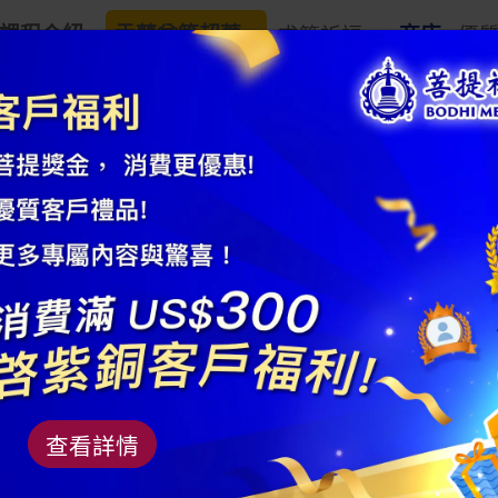
課程介紹
盂蘭盆節超薦
求籤祈福
商店
優
19 - 天然綠松石
商品編號： AM24MO12T
材質：綠松石，92
查看詳情
規格：綠松石，1.8x