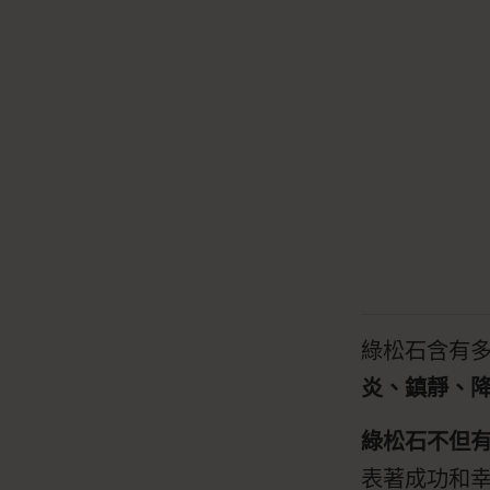
綠松石含有
炎、鎮靜、
綠松石不但
表著成功和