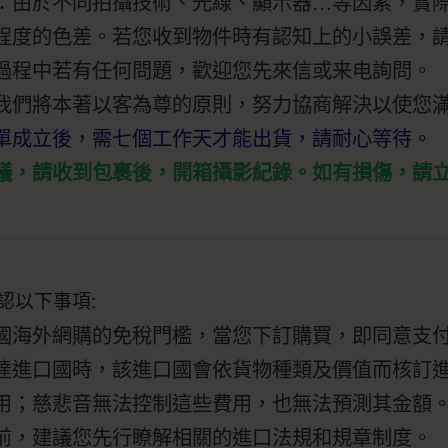
：由於不同拍攝技術、光線、顯示器…等因素，實
程度的色差。若您收到物件時有認知上的小誤差，
過程中若有任何問題，歡迎您先來信或来电詢問。
我們將本著以客為尊的原則，努力協商解決以使您
單成立後，需七個工作天才能出貨，請耐心等待。
議，請收到包裹後，開箱攝影紀錄。如有損傷，請
認以下事項:
國海外網購的免稅門檻，當您下訂購買，即同意支
達進口國時，該進口國會依貨物種類及價值而核訂
用；慈悲音無法控制這些費用，也無法預測其金額
前，建議您先行瞭解相關的進口法規和規章制度。