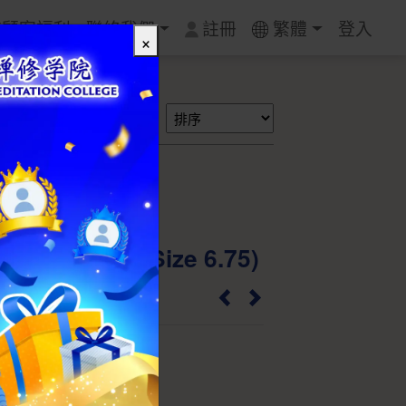
質顧客福利
聯絡我們
註冊
繁體
登入
×
搜尋
銀戒指-768 (Size 6.75)
R768
5銀
1.0 cm