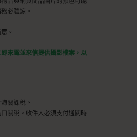
際物品與網頁商品圖片的顏色可能
請務必體諒。
滿意。
立即來電並來信提供攝影檔案，以
付海關課稅。
進口關稅。收件人必須支付通關時
。