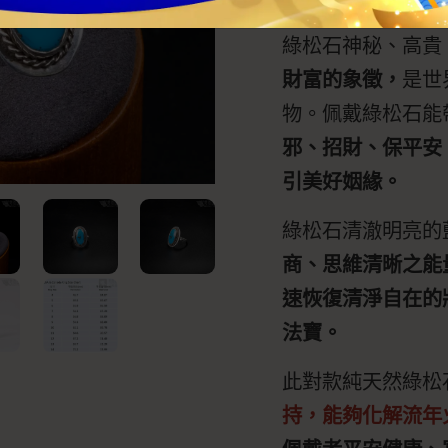
綠松石神秘、高貴
財富的象徵，
是世
物。佩戴綠松石能
邪、招財、保平安
引美好姻緣。
綠松石清澈明亮的
商、思維清晰之能
速恢復清淨自在的
法寶。
此對款純天然綠松
持，能夠化解流年