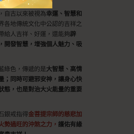
，自古以來被視為
幸運、智慧和
界各地傳統文化中公認的吉祥之
帶給人吉祥、好運，還能夠
辟
，開發智慧，增強個人魅力、吸
藍綠色，傳遞的是
大智慧、高情
量；同時可避邪安神，讓身心快
狀態，也是對治大火能量的重要
石銀戒指得
金菩提宗師的慈悲加
火勢過旺的沖煞之力，
護佑有緣