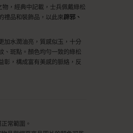
之物，經典中記載，士兵佩戴綠松
的禮品和裝飾品，以此來
辟邪、
更加水潤油亮，質感似玉，十分
紋、斑點。顏色均勻一致的綠松
益彰，構成富有美感的脈絡，反
屬正常範圍。