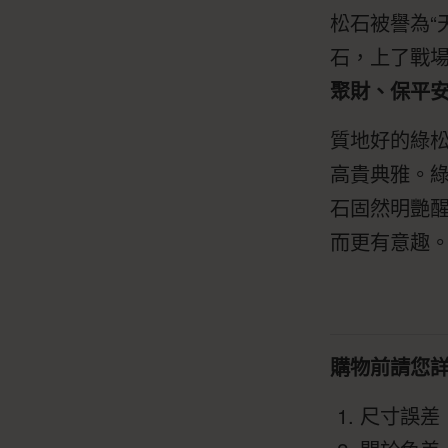
松石被譽為“
石，上了戰
聚財、保平
質地好的綠
高貴典雅。
石固然明艷
而更有意趣
購物前請您
尺寸誤差