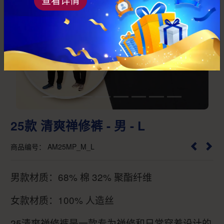
Previous
Next
25款 清爽禅修裤 - 男 - L
商品编号： AM25MP_M_L
男款材质：68% 棉 32% 聚酯纤维
女款材质：100% 人造丝
25清爽禅修裤是一款专为禅修和日常穿着设计的