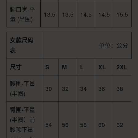
脚口宽-平
13.5
13.5
14.5
14.5
15.5
量 (半圈)
女款尺码
单位：公分
表
尺寸
S
M
L
XL
2XL
腰围-平量
30
32
34
36
38
(半圈)
臀围-平量
(半圈）前
54
56
58
60
62
腰顶下量