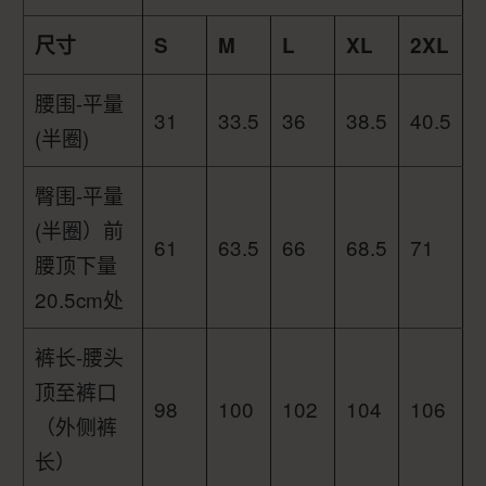
尺寸
S
M
L
XL
2XL
腰围-平量
31
33.5
36
38.5
40.5
(半圈)
臀围-平量
(半圈）前
61
63.5
66
68.5
71
腰顶下量
20.5cm处
裤长-腰头
顶至裤口
98
100
102
104
106
（外侧裤
长）