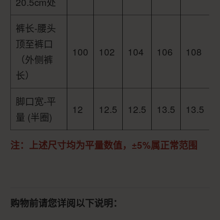
20.5cm处
裤长-腰头
顶至裤口
100
102
104
106
108
（外侧裤
长）
脚口宽-平
12
12.5
12.5
13.5
13.5
量 (半圈)
注：上述尺寸均为平量数值，±5%属正常范围
购物前请您详阅以下说明：