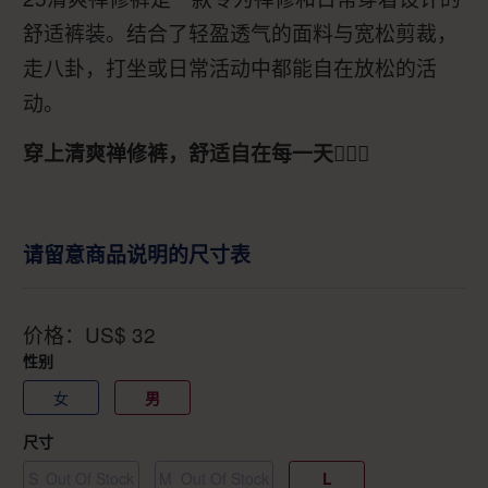
舒适裤装。结合了轻盈透气的面料与宽松剪裁，
走八卦，打坐或日常活动中都能自在放松的活
动。
穿上清爽禅修裤，舒适自在每一天🧘‍♂️✨
请留意商品说明的尺寸表
价格：
US$
32
性别
女
男
尺寸
S
Out Of Stock
M
Out Of Stock
L