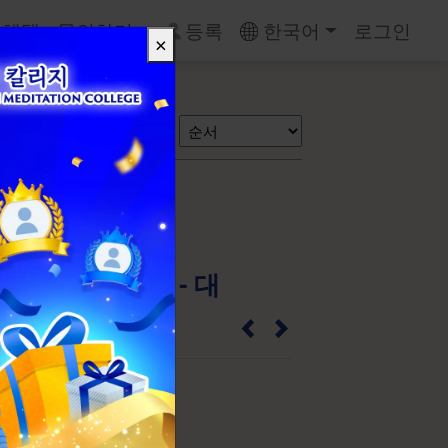
 혜택
문의하기
등록
한국어
로그인
×
검색
선아트 <정병> - 대
JPL
 액자 없음