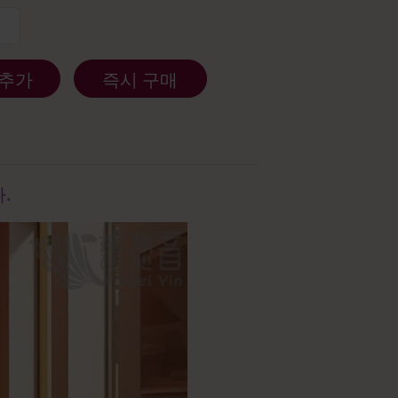
 추가
즉시 구매
.