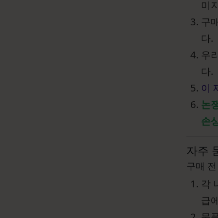
미지
구매
다.
우리
다.
이 
논쟁
손상
자주 
구매 전
각 
급에
물품