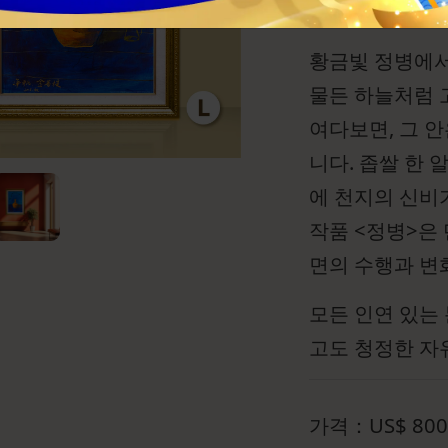
규격(높이x너비): 1
황금빛 정병에서
물든 하늘처럼 
여다보면, 그 
니다. 좁쌀 한 
에 천지의 신비
작품 <정병>은
면의 수행과 변
모든 인연 있는
고도 청정한 자
가격：
US$
800