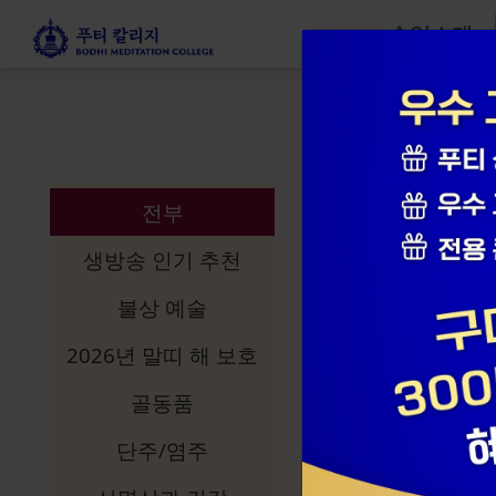
수업소개
선명상 스토
전부
생방송 인기 추천
불상 예술
2026년 말띠 해 보호
골동품
단주/염주