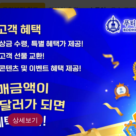
우란분절 천도
길상첨 축원
스토어
우수 고객
어
진푸티 종사 
제품 번호： AM2505
상세보기
재질: 캔버스 /