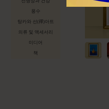
선명상과 건강
풍수
탕카와 선(禪)아트
의류 및 액세서리
미디어
책