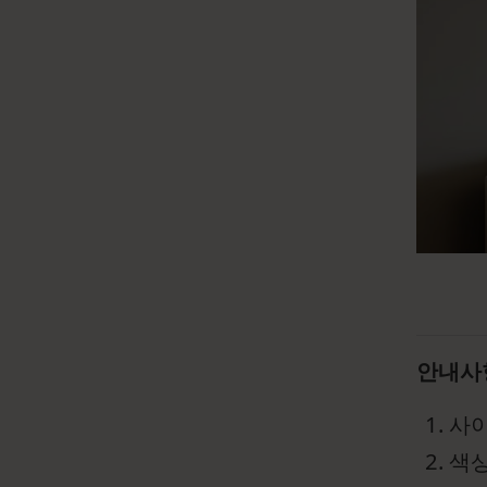
안내사
사이
색상