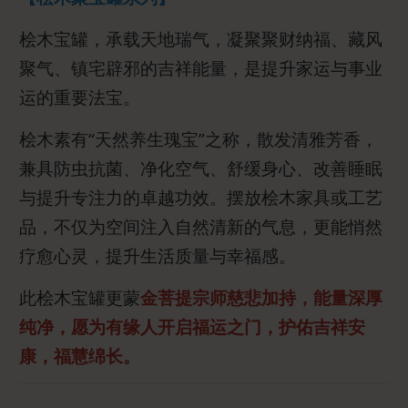
桧木宝罐，承载天地瑞气，凝聚聚财纳福、藏风
聚气、镇宅辟邪的吉祥能量，是提升家运与事业
运的重要法宝。
桧木素有“天然养生瑰宝”之称，散发清雅芳香，
兼具防虫抗菌、净化空气、舒缓身心、改善睡眠
与提升专注力的卓越功效。摆放桧木家具或工艺
品，不仅为空间注入自然清新的气息，更能悄然
疗愈心灵，提升生活质量与幸福感。
此桧木宝罐更蒙
金菩提宗师慈悲加持，能量深厚
纯净，愿为有缘人开启福运之门，护佑吉祥安
康，福慧绵长。