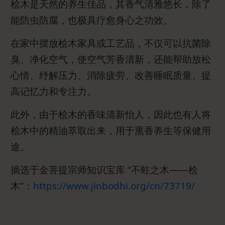
桧木是天然的养生佳品，其香气清雅悠长，除了
能防虫防腐，也极具疗愈身心之功效。
在家中摆放桧木家具或工艺品，不仅可以抗菌除
臭、净化空气，使空气芳香清新，还能帮助放松
心情、纾解压力、消除疲劳、改善睡眠质量、提
高记忆力和专注力。
此外，由于桧木的香味清新怡人，因此也有人将
桧木中的精油萃取出来，用于熏香养生等保健用
途。
摘选于金菩提宗师知识宝库 “不蛀之木——桧
木”：
https://www.jinbodhi.org/cn/73719/