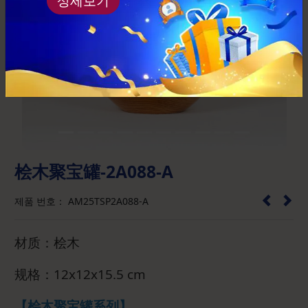
상세보기
Previous
Next
桧木聚宝罐-2A088-A
제품 번호： AM25TSP2A088-A
材质：桧木
规格：12x12x15.5 cm
【桧木聚宝罐系列】