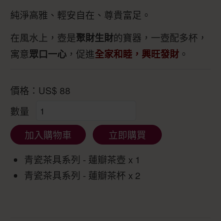
純淨高雅、輕安自在、尊貴富足。
在風水上，壺是
的寶器，一壺配多杯，
聚財生財
寓意
，促進
。
眾口一心
全家和睦，興旺發財
價格：
US$
88
數量
加入購物車
立即購買
青瓷茶具系列 - 蓮瓣茶壺 x 1
青瓷茶具系列 - 蓮瓣茶杯 x 2