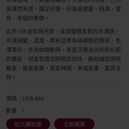
美渾然天成，彌足珍貴。珍珠是健康、純潔、富
有、幸福的象徵。
此件18K金珍珠吊墜，呈現優雅柔美的水滴狀，
光澤細膩、溫潤、柔和且帶有絲綢般的質感，色
澤潔白，在光線轉動時，表面泛著淡淡的彩虹般
的暈彩。得金菩提宗師慈悲加持，願有緣迎請佩
戴者，健康長壽，氣定神閑，幸福安康，富貴吉
祥！
價格：
US$
680
數量
1
加入購物車
立即購買