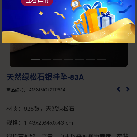
Previous
Next
天然绿松石银挂坠-83A
商品编号： AM24MO12TP83A
材质：925银，天然绿松石
规格：1.43x2.64x0.43 cm
绿松石神秘、高贵，自古以来被视为
幸运、智慧