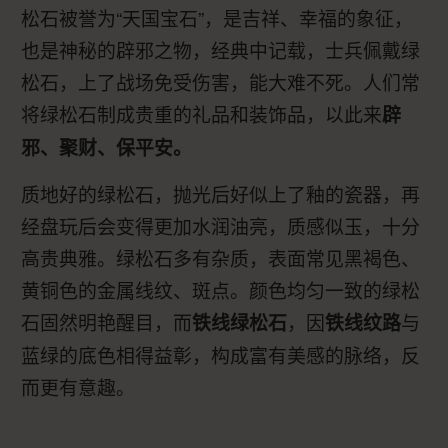
松石被誉为“天国宝石”，是吉祥、幸福的象征，
也是神秘的辟邪之物，经典中记载，士兵佩戴绿
松石，上了战场免受伤害，能大难不死。人们常
将绿松石制成贵重的礼品和装饰品，以此来
辟
邪、聚财、保平安。
质地好的绿松石，抛光后好似上了釉的瓷器，再
经盘玩后会变得更加水润油亮，质感似玉，十分
高贵典雅。绿松石多有杂质，表面常见黑褐色、
黄铜色的金属线纹、斑点。颜色均匀一致的绿松
石固然明艳醒目，而
，因
与
铁线绿松石
铁线纹路
蓝绿的底色相得益彰，构成富有美感的脉络，反
而更有意趣。