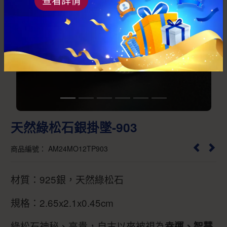
Previous
Next
天然綠松石銀掛墜-903
商品編號： AM24MO12TP903
材質：925銀，天然綠松石
規格：2.65x2.1x0.45cm
綠松石神秘、高貴，自古以來被視為
幸運、智慧