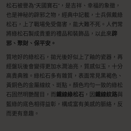
松石被譽為“天國寶石”，是吉祥、幸福的象徵，
也是神秘的辟邪之物，經典中記載，士兵佩戴綠
松石，上了戰場免受傷害，能大難不死。人們常
將綠松石製成貴重的禮品和裝飾品，以此來
辟
邪、聚財、保平安。
質地好的綠松石，拋光後好似上了釉的瓷器，再
經盤玩後會變得更加水潤油亮，質感似玉，十分
高貴典雅。綠松石多有雜質，表面常見黑褐色、
黃銅色的金屬線紋、斑點。顏色均勻一致的綠松
石固然明艷醒目，而
，因
與
鐵線綠松石
鐵線紋路
藍綠的底色相得益彰，構成富有美感的脈絡，反
而更有意趣。