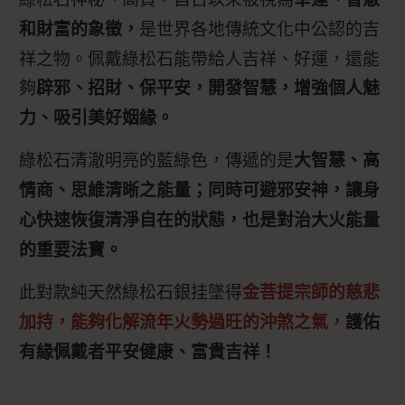
是世界各地傳統文化中公認的吉
和財富的象徵，
祥之物。佩戴綠松石能帶給人吉祥、好運，還能
夠
辟邪、招財、保平安，開發智慧，增強個人魅
力、吸引美好姻緣。
綠松石清澈明亮的藍綠色，傳遞的是
大智慧、高
情商、思維清晰之能量；同時可避邪安神，讓身
心快速恢復清淨自在的狀態，也是對治大火能量
的重要法寶。
此對款純天然綠松石銀挂墜得
金菩提宗師的慈悲
加持，能夠化解流年火勢過旺的沖煞之氣，
護佑
有緣佩戴者平安健康、富貴吉祥！