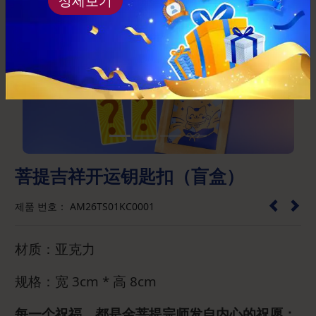
상세보기
Previous
Next
菩提吉祥开运钥匙扣（盲盒）
제품 번호： AM26TS01KC0001
材质：亚克力
规格：宽 3cm * 高 8cm
每一个祝福，都是金菩提宗师发自内心的祝愿；