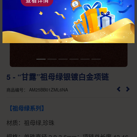
Previous
Next
5 - “甘露”祖母绿银镀白金项链
商品编号： AM25BB01ZML6NA
【祖母绿系列】
材质：祖母绿,珍珠
规格：单珠直径 2.9-3.6mm；项链总长度 42-46