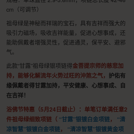
cm（可调节）
祖母绿是神秘而祥瑞的宝石，具有吉祥而强大的
吸引力磁场，吸收吉祥能量，促进心想事成，还
能助佩戴者增强灵性，促进通灵，保平安、避邪
气。
此款“甘露”祖母绿银项链得
金菩提宗师的慈悲加
持，能够化解流年火势过旺的沖煞之气，
护佑有
缘佩戴者得甘露加持，平安健康、心想事成、自
在吉祥！
浴佛节特惠（5月24日截止）：单笔订单满任意2
件祖母绿细致项链（
“甘露”银镀白金项链
，
“清
凉智慧”银镀白金项链
，
“清凉智慧”银镀黄金项