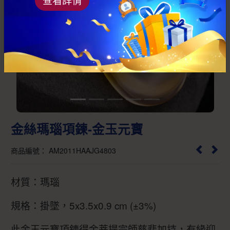
Previous
Next
金絲瑪瑙項鍊-金玉元寶
商品編號： AM2011HAAJG4803
材質：瑪瑙
規格：掛墜，5x3.5x0.9 cm (±3%)
此金玉元寶項鍊得金菩提宗師慈悲加持，有緣迎