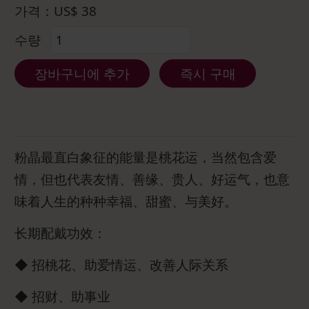
가격：
US$
38
수량
장바구니에 추가
즉시 구매
粉晶最直白象征的能量是桃花运，当然包含爱
情，但也代表友情、善缘、贵人、好运气，也意
味着人生的种种幸福、甜蜜、与美好。
长期配戴功效：
◆ 招桃花、助爱情运、改善人际关系
◆ 招财、助事业