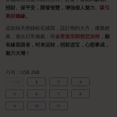
招財、保平安，開發智慧，增強個人魅力、
吸引
美好姻緣。
這款純天然綠松石戒指，設計簡約大方，優雅經
典，適合日常佩戴；得
金菩提宗師慈悲加持，
願
有緣迎請者，时来运转，招财进宝，心想事成，
魅力大增！
가격：
US$
268
1
Sold
2
3
A
5
6
7
8
9
10
11