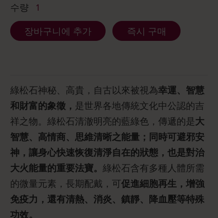
수량
1
장바구니에 추가
즉시 구매
綠松石神秘、高貴，自古以來被視為
幸運、智慧
和財富的象徵，
是世界各地傳統文化中公認的吉
祥之物。綠松石清澈明亮的藍綠色，傳遞的是
大
智慧、高情商、思維清晰之能量；同時可避邪安
神，讓身心快速恢復清淨自在的狀態，也是對治
大火能量的重要法寶。
綠松石含有多種人體所需
的微量元素，長期配戴，可
促進細胞再生，增強
免疫力，還有清熱、消炎、鎮靜、降血壓等特殊
功效。