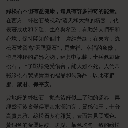
綠松石不但有益健康，還具有許多神奇的能量。
在西方，綠松石被視為“藍天和大海的精靈”，代
表著成功和幸運、生命與希望，有助於人們平和
心境，保持開朗的個性，廣結善緣；在東方，綠
松石被譽為“天國寶石”，是吉祥、幸福的象徵，
也是神秘的辟邪之物，經典中記載，士兵佩戴綠
松石，上了戰場免受傷害，能大難不死。人們常
將綠松石製成貴重的禮品和裝飾品，以此來
辟
邪、聚財、保平安。
質地好的綠松石，拋光後好似上了釉的瓷器，再
經盤玩後會變得更加水潤油亮，質感似玉，十分
高貴典雅。綠松石多有雜質，表面常見黑褐色、
黃銅色的金屬線紋、斑點。顏色均勻一致的綠松