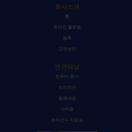
회사소개
홈
온라인 플랫폼
등록
고객센터
연관채널
진푸티 종사
보리선수
팔괘내공
자비음
보리선수 자료실