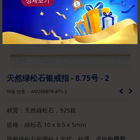
상세보기
Previous
Next
天然绿松石银戒指 - 8.75号 - 2
제품 번호： AM26BBTR-875-2
材質：天然綠松石，925銀
規格：綠松石 10 x 8.5 x 5mm
穿戴綠松石能帶給人吉祥、好運，還能夠
辟邪、