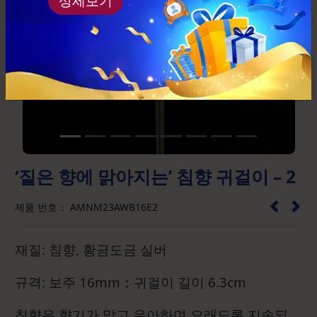
상세보기
Previous
Next
‘짙은 향에 맑아지는’ 침향 귀걸이 – 2
제품 번호： AMNM23AWB16E2
재질: 침향, 황금도금 실버
규격: 보주 16mm；귀걸이 길이 6.3cm
침향은 향기가 맑고 우아하며 오래도록 지속되