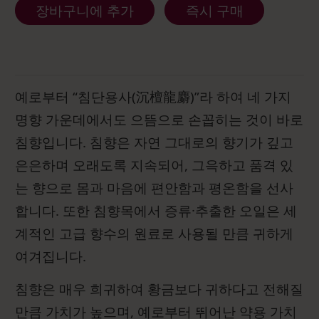
장바구니에 추가
즉시 구매
예로부터 “침단용사(沉檀龍麝)”라 하여 네 가지
명향 가운데에서도 으뜸으로 손꼽히는 것이 바로
침향입니다. 침향은 자연 그대로의 향기가 깊고
은은하며 오래도록 지속되어, 그윽하고 품격 있
는 향으로 몸과 마음에 편안함과 평온함을 선사
합니다. 또한 침향목에서 증류·추출한 오일은 세
계적인 고급 향수의 원료로 사용될 만큼 귀하게
여겨집니다.
침향은 매우 희귀하여 황금보다 귀하다고 전해질
만큼 가치가 높으며, 예로부터 뛰어난 약용 가치